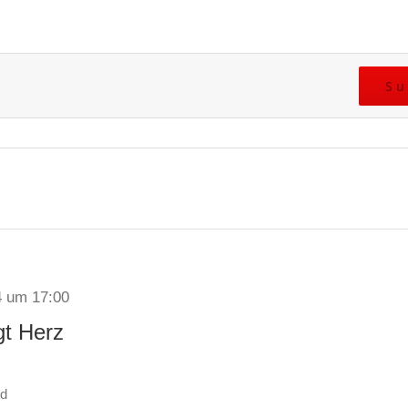
Su
4 um 17:00
gt Herz
ld