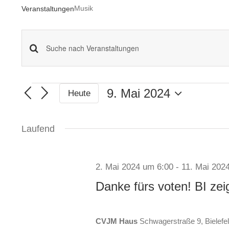
Musik
Veranstaltungen
Veranstaltungen
Bitte
Schlüsselwort
Suche
eingeben.
9. Mai 2024
Heute
Veranstaltungen
und
Suche
Datum
nach
wählen.
Ansichten,
Laufend
Veranstaltungen
Navigation
Schlüsselwort.
2. Mai 2024 um 6:00
-
11. Mai 202
Danke fürs voten! BI zei
CVJM Haus
Schwagerstraße 9, Bielefe