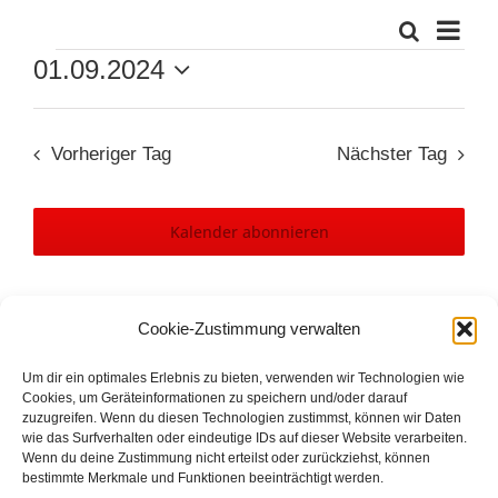
Vera
Suche
Verans
Tag
01.09.2024
Ansi
Veranstaltungen
Suche
Datum
Navi
wählen.
und
Vorheriger Tag
Nächster Tag
Ansich
Naviga
Kalender abonnieren
Cookie-Zustimmung verwalten
Um dir ein optimales Erlebnis zu bieten, verwenden wir Technologien wie
Cookies, um Geräteinformationen zu speichern und/oder darauf
zuzugreifen. Wenn du diesen Technologien zustimmst, können wir Daten
wie das Surfverhalten oder eindeutige IDs auf dieser Website verarbeiten.
Wenn du deine Zustimmung nicht erteilst oder zurückziehst, können
bestimmte Merkmale und Funktionen beeinträchtigt werden.